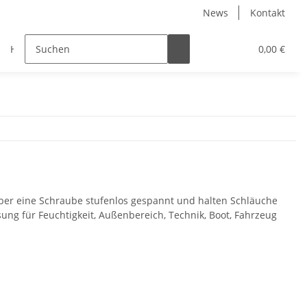
News
Kontakt
Halbzeuge
Maritim
Muffen
Muttern
0,00 €
er eine Schraube stufenlos gespannt und halten Schläuche
sung für Feuchtigkeit, Außenbereich, Technik, Boot, Fahrzeug