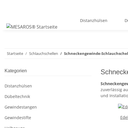
Distanzhülsen
D
Startseite
Schlauchschellen
Schneckengewinde-Schlauchschel
Schnecke
Kategorien
Schneckengew
Distanzhülsen
zuverlässig au
und Installat
Dübeltechnik
Gewindestangen
Ede
Gewindestifte