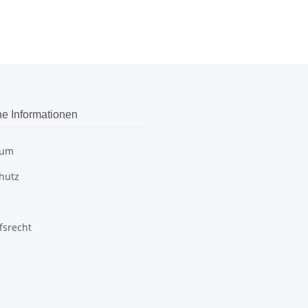
he Informationen
sum
hutz
fsrecht