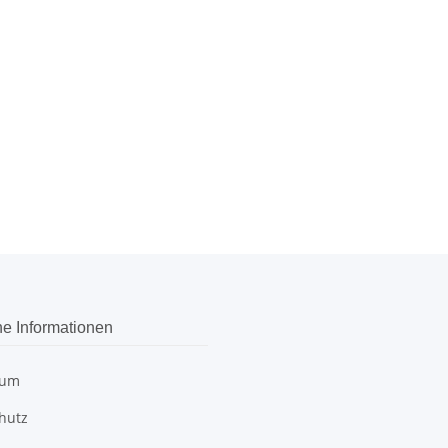
he Informationen
sum
hutz