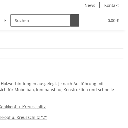
News
Kontakt
Halbzeuge
Maritim
Muffen
Muttern
0,00 €
e Holzverbindungen ausgelegt. Je nach Ausführung mit
 sich für Möbelbau, Innenausbau, Konstruktion und schnelle
kkopf u. Kreuzschlitz "Z"