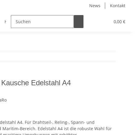
News
Kontakt
Halbzeuge
Maritim
Muffen
Muttern
0,00 €
 Kausche Edelstahl A4
aRo
lstahl A4. Für Drahtseil-, Reling-, Spann- und
Maritim-Bereich. Edelstahl A4 ist die robuste Wahl für
nd maritime Umgebungen mit erhöhter