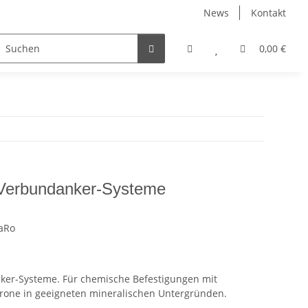
News
Kontakt
Halbzeuge
Maritim
Muffen
0,00 €
Muttern
 Verbundanker-Systeme
aRo
ker-Systeme. Für chemische Befestigungen mit
rone in geeigneten mineralischen Untergründen.