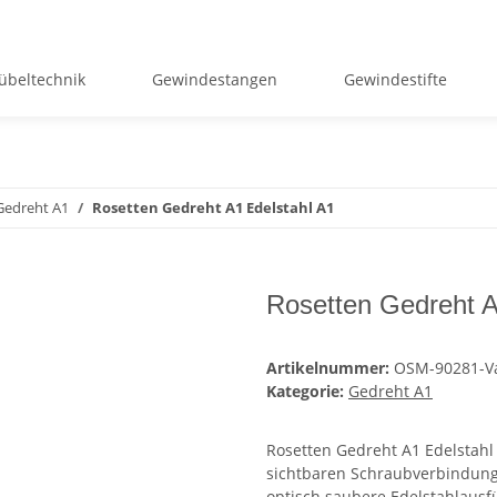
übeltechnik
Gewindestangen
Gewindestifte
Gedreht A1
Rosetten Gedreht A1 Edelstahl A1
Rosetten Gedreht A
Artikelnummer:
OSM-90281-V
Kategorie:
Gedreht A1
Rosetten Gedreht A1 Edelstahl
sichtbaren Schraubverbindunge
optisch saubere Edelstahlausf