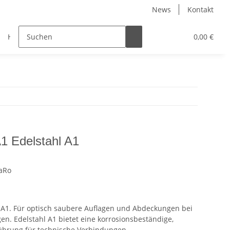
News
Kontakt
Halbzeuge
Maritim
Muffen
Muttern
0,00 €
1 Edelstahl A1
aRo
 A1. Für optisch saubere Auflagen und Abdeckungen bei
n. Edelstahl A1 bietet eine korrosionsbeständige,
ührung für technische Verbindungen.