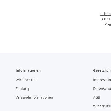
Schlo
603 E
Hutmut
Pre
Unter
Informationen
Gesetzlic
Wir über uns
Impressu
Zahlung
Datenschu
Versandinformationen
AGB
Widerrufs