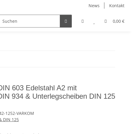
News
Kontakt
Halbzeuge
Maritim
Muffen
0,00 €
Muttern
IN 603 Edelstahl A2 mit
DIN 934 & Unterlegscheiben DIN 125
42-1252-VARKOM
& DIN 125