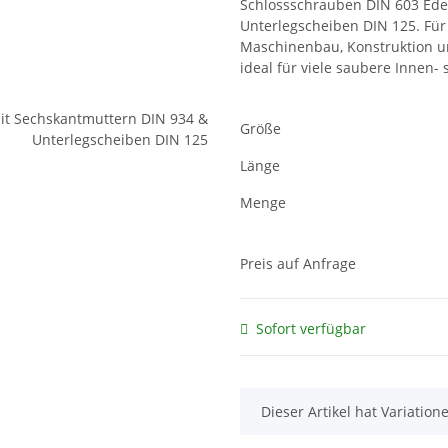
Schlossschrauben DIN 603 Ede
Unterlegscheiben DIN 125. Fü
Maschinenbau, Konstruktion un
ideal für viele saubere Inne
Größe
Länge
Menge
Preis auf Anfrage
Sofort verfügbar
x
Dieser Artikel hat Variatio