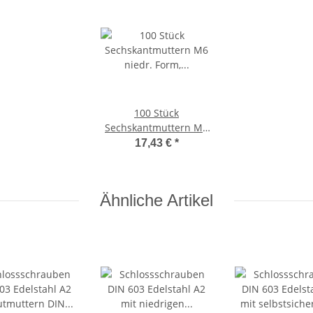
100 Stück
Sechskantmuttern M6
niedr. Form,
17,43 €
*
selbstsichernd,
Polyamidklemmteil DIN
985 Edelstahl A2
Ähnliche Artikel