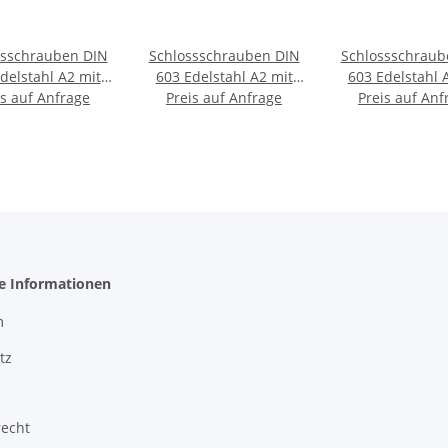
ssschrauben DIN
Schlossschrauben DIN
Schlossschraub
delstahl A2 mit
603 Edelstahl A2 mit
603 Edelstahl 
tern DIN 1587 &
is auf Anfrage
niedrigen Hutmuttern
Preis auf Anfrage
Preis auf Anf
selbstsiche
legscheiben DIN
DIN 917 &
Hutmuttern DIN
125
Unterlegscheiben DIN
Unterlegscheib
125
125
he Informationen
m
tz
recht