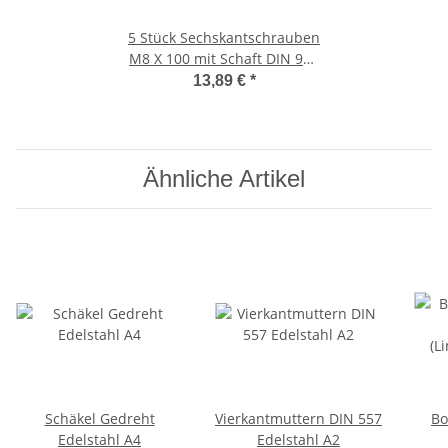
5 Stück Sechskantschrauben
M8 X 100 mit Schaft DIN 931
Edelstahl A2 und
13,89 €
*
Sechskantmuttern M8 mit
Flansch DIN 6923 Edelstahl
A2 und Unterlegscheiben
8,4 (M8) DIN 125 Edelstahl
Ähnliche Artikel
A2
Schäkel Gedreht
Vierkantmuttern DIN 557
Bo
Edelstahl A4
Edelstahl A2